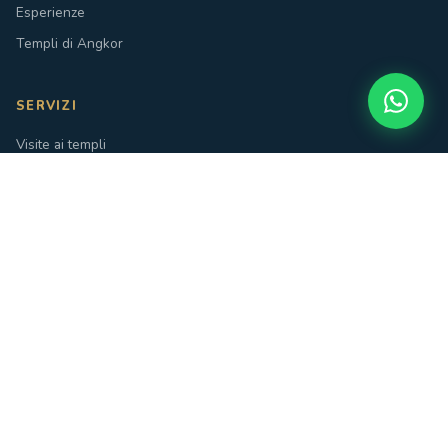
Esperienze
Templi di Angkor
SERVIZI
Visite ai templi
Noleggio bici
Spa & Massaggi
Tour del Tonle Sap
CONTATTI
Wat Svay Village Unnamed Rd, Krong Siem Reap, Cambogia
+855 77 527 825
info@villaagatisiemreap.com