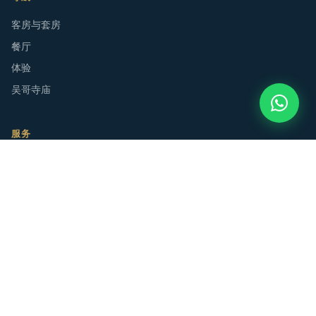
客房与套房
餐厅
体验
吴哥寺庙
服务
寺庙之旅
自行车租赁
水疗与按摩
洞里萨湖之旅
联系我们
Wat Svay Village, Krong Siem Reap, 柬埔寨