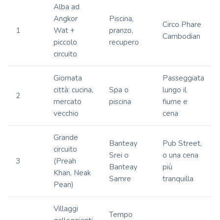
Alba ad
Angkor
Piscina,
Circo Phare
1
Wat +
pranzo,
Cambodian
piccolo
recupero
circuito
Giornata
Passeggiata
città: cucina,
Spa o
lungo il
2
mercato
piscina
fiume e
vecchio
cena
Grande
Banteay
Pub Street,
circuito
Srei o
o una cena
3
(Preah
Banteay
più
Khan, Neak
Samre
tranquilla
Pean)
Villaggi
Tempo