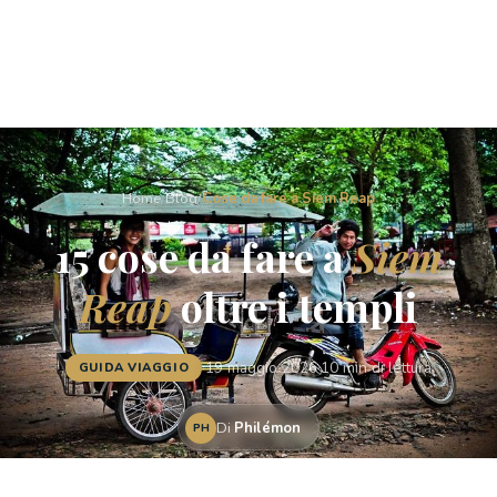
Home
/
Blog
/
Cose da fare a Siem Reap
15 cose da fare a
Siem
Reap
oltre i templi
·
19 maggio 2026
·
10 min di lettura
GUIDA VIAGGIO
Di
Philémon
PH