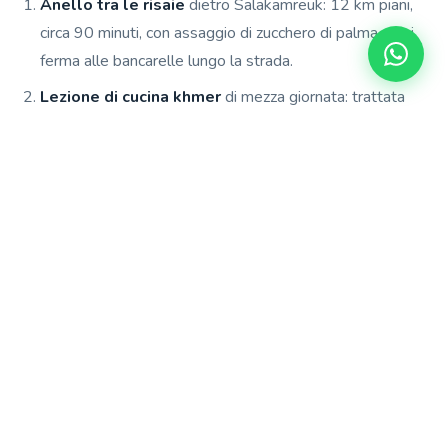
Anello tra le risaie
dietro Salakamreuk: 12 km piani,
circa 90 minuti, con assaggio di zucchero di palma se si
ferma alle bancarelle lungo la strada.
Lezione di cucina khmer
di mezza giornata: trattata
sopra; si combina bene con la bici nello stesso giorno.
Quad bike countryside tour
con un operatore locale
($35-55): la porta più lontano di una bici, con soste nei
villaggi.
Anello in e-bike fino a Banteay Srei
: l'unico modo
sensato di raggiungere il tempio rosa senza auto, 25 km
solo andata.
Visita a piedi all'alba
con una guida locale, prima che
arrivi il caldo.
Per un'opzione semplice in città, basta
noleggiare una