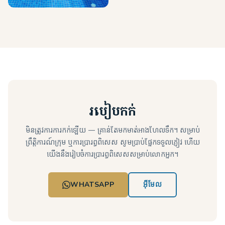
របៀបកក់
មិនត្រូវការការកក់ឡើយ — គ្រាន់តែមកមាត់អាងហែលទឹក។ សម្រាប់
ព្រឹត្តិការណ៍ក្រុម ឬការប្រារព្ធពិសេស សូមប្រាប់ផ្នែកទទួលភ្ញៀវ ហើយ
យើងនឹងរៀបចំការប្រារព្ធពិសេសសម្រាប់លោកអ្នក។
WHATSAPP
អ៊ីមែល