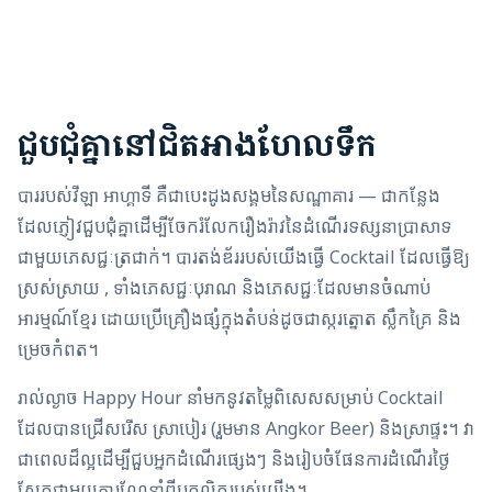
ជួបជុំគ្នានៅជិតអាងហែលទឹក
បាររបស់វីឡា អាហ្គាទី គឺជាបេះដូងសង្គមនៃសណ្ឋាគារ — ជាកន្លែង
ដែលភ្ញៀវជួបជុំគ្នាដើម្បីចែករំលែករឿងរ៉ាវនៃដំណើរទស្សនាប្រាសាទ
ជាមួយភេសជ្ជៈត្រជាក់។ បារតង់ឌ័ររបស់យើងធ្វើ Cocktail ដែលធ្វើឱ្យ
ស្រស់ស្រាយ , ទាំងភេសជ្ជៈបុរាណ និងភេសជ្ជៈដែលមានចំណាប់
អារម្មណ៍ខ្មែរ ដោយប្រើគ្រឿងផ្សំក្នុងតំបន់ដូចជាស្ករត្នោត ស្លឹកគ្រៃ និង
ម្រេចកំពត។
រាល់ល្ងាច Happy Hour នាំមកនូវតម្លៃពិសេសសម្រាប់ Cocktail
ដែលបានជ្រើសរើស ស្រាបៀរ (រួមមាន Angkor Beer) និងស្រាផ្ទះ។ វា
ជាពេលដ៏ល្អដើម្បីជួបអ្នកដំណើរផ្សេងៗ និងរៀបចំផែនការដំណើរថ្ងៃ
ស្អែកជាមួយការណែនាំពីបុគ្គលិករបស់យើង។