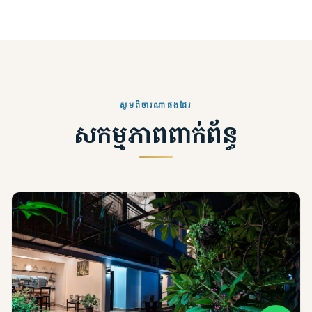
សូមពិចារណាផងដែរ
សកម្មភាពពាក់ព័ន្ធ