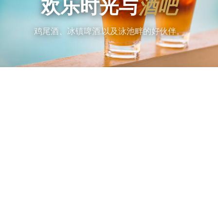
欢乐时光与
酒吧
鸡尾酒、冰镇啤酒,以及泳池畔的好伙伴。