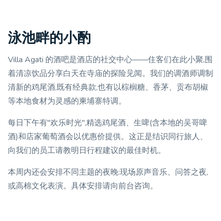
泳池畔的小酌
Villa Agati 的酒吧是酒店的社交中心——住客们在此小聚,围
着清凉饮品分享白天在寺庙的探险见闻。我们的调酒师调制
清新的鸡尾酒,既有经典款,也有以棕榈糖、香茅、贡布胡椒
等本地食材为灵感的柬埔寨特调。
每日下午有"欢乐时光",精选鸡尾酒、生啤(含本地的吴哥啤
酒)和店家葡萄酒会以优惠价提供。这正是结识同行旅人、
向我们的员工请教明日行程建议的最佳时机。
本周内还会安排不同主题的夜晚:现场原声音乐、问答之夜,
或高棉文化表演。具体安排请向前台咨询。