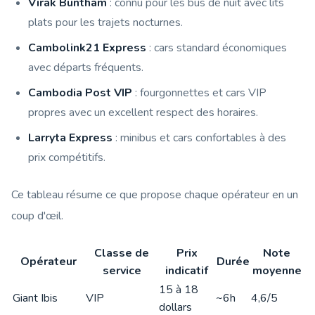
Virak Buntham
: connu pour les bus de nuit avec lits
plats pour les trajets nocturnes.
Cambolink21 Express
: cars standard économiques
avec départs fréquents.
Cambodia Post VIP
: fourgonnettes et cars VIP
propres avec un excellent respect des horaires.
Larryta Express
: minibus et cars confortables à des
prix compétitifs.
Ce tableau résume ce que propose chaque opérateur en un
coup d'œil.
Classe de
Prix
Note
Opérateur
Durée
service
indicatif
moyenne
15 à 18
Giant Ibis
VIP
~6h
4,6/5
dollars