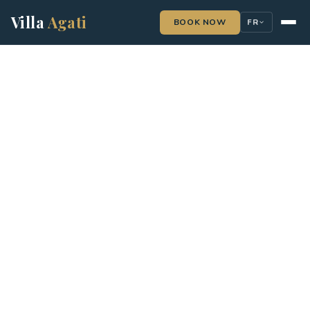
Villa
Agati
BOOK NOW
FR