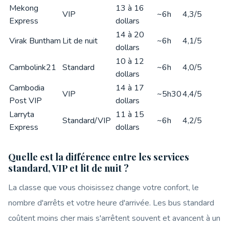
Mekong
13 à 16
VIP
~6h
4,3/5
Express
dollars
14 à 20
Virak Buntham
Lit de nuit
~6h
4,1/5
dollars
10 à 12
Cambolink21
Standard
~6h
4,0/5
dollars
Cambodia
14 à 17
VIP
~5h30
4,4/5
Post VIP
dollars
Larryta
11 à 15
Standard/VIP
~6h
4,2/5
Express
dollars
Quelle est la différence entre les services
standard, VIP et lit de nuit ?
La classe que vous choisissez change votre confort, le
nombre d'arrêts et votre heure d'arrivée. Les bus standard
coûtent moins cher mais s'arrêtent souvent et avancent à un