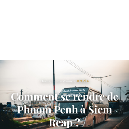
Home
/
Guide Voyage
/
Article
Comment se rendre de
Phnom Penh à Siem
Reap ?