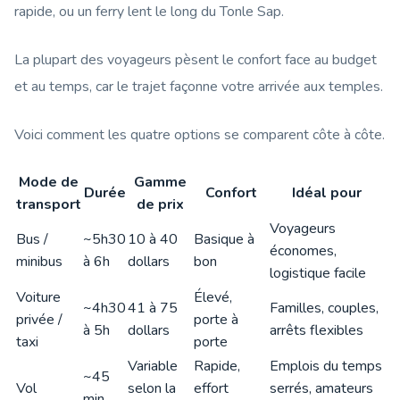
rapide, ou un ferry lent le long du Tonle Sap.
La plupart des voyageurs pèsent le confort face au budget
et au temps, car le trajet façonne votre arrivée aux temples.
Voici comment les quatre options se comparent côte à côte.
Mode de
Gamme
Durée
Confort
Idéal pour
transport
de prix
Voyageurs
Bus /
~5h30
10 à 40
Basique à
économes,
minibus
à 6h
dollars
bon
logistique facile
Voiture
Élevé,
~4h30
41 à 75
Familles, couples,
privée /
porte à
à 5h
dollars
arrêts flexibles
taxi
porte
Variable
Rapide,
Emplois du temps
~45
Vol
selon la
effort
serrés, amateurs
min