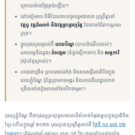
ក្រោយម៉ោងថ្ងៃត្រង់ឡើយ។
នៅសៀមរាប ពិធីដែលងាយចូលរួមជាងគេ ប្រព្រឹត្តនៅ
វត្តបូ វត្តដំណាក់ និងវត្តព្រះព្រហ្មរ័ត្ន
ដែលនៅជិតកណ្តាល
ក្រុង។
ម្ហូបបុណ្យសម្គាល់គឺ
បាយបិណ្ឌ
(បាយដំណើបបាល់ៗ
លាយល្ងនិងដូង)
នំអន្សម
(នំខ្ចប់ស្លឹកចេក) និង
សម្លការី
(ស៊ុបខ្មែរក្រាស់)។
ហាងជាច្រើន ព្រះបរមរាជវាំង និងសារមន្ទីរជាតិបិទក្នុង
ពេលភ្ជុំបិណ្ឌ ប៉ុន្តែប្រាសាទអង្គរ និងភោជនីយដ្ឋានភាគ
ច្រើននៅសៀមរាបនៅតែបើកធម្មតា។
បុណ្យភ្ជុំបិណ្ឌ គឺជាបុណ្យព្រះពុទ្ធសាសនាដ៏សំខាន់បំផុតមួយក្នុងប្រតិទិន
ខ្មែរ ហើយក្នុងឆ្នាំ ២០២៦ បុណ្យនេះប្រព្រឹត្តចាប់ពី
ថ្ងៃទី ១០ ដល់ ១២
ខែតុលា
។ រៀងរាល់ឆ្នាំ អស់រយៈពេល ១៥ ថ្ងៃ គ្រួសារខ្មែរនៅទូទាំង