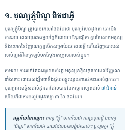
១. បុណ្យភ្ជុំបិណ្ឌ ពិតជាអ្វី
បុណ្យភ្ជុំបិណ្ឌ ត្រូវបានគេហៅផងដែរថា បុណ្យសែនដូនតា ទោះបីវា
មានរយៈពេលយូរជាងមួយថ្ងៃក៏ដោយ។ ខ្មែរជឿថា ទ្វារនៃលោកមនុស្ស
និងលោកនៃវិញ្ញាណក្ខន្ធបើកសម្រាប់រយៈពេលខ្លី ហើយវិញ្ញាណរបស់
សាច់ញាតិវិលត្រឡប់មកស្វែងរកគ្រួសាររបស់ខ្លួន។
តាមរយៈការតាក់តែងដង្វាយនៅវត្ត មនុស្សឧទ្ទិសកុសលដល់វិញ្ញាណ
ទាំងនោះ ដោយសង្ឃឹមថានឹងជួយបន្ធូរបន្ថយការវេទនារបស់ពួកគេ។
បុណ្យនេះឧទ្ទិសដល់ដូនតាដែលបានចែកស្ថានរហូតដល់
៧ ជំនាន់
ហើយក៏ជាការបញ្ចប់រដូវវស្សា ៣ ខែ ផងដែរ។
អត្ថន័យនៃឈ្មោះ៖
ពាក្យ "ភ្ជុំ" មានន័យថា ការប្រមូលផ្តុំ ឯពាក្យ
"បិណ្ឌ" មានន័យថា បាយដែលបានបង្គុំជាបាល់។ បូករួមគ្នា "ភ្ជុំ