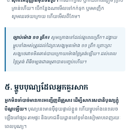
គ្រាន់ហើយ។ បើកន្លែងណាមើលទៅកក់ទុក ឬមមាញឹក
សូមឈរថយក្រោយ ហើយមើលពីគែម។
ច្បាប់ម៉ោង ១១ ព្រឹក៖
សូមគ្រោងទៅដល់វត្តពេលព្រឹក។ ដង្វាយ
ម្ហូបទាំងអស់ត្រូវដល់ដៃព្រះសង្ឃមុនម៉ោង ១១ ព្រឹក ព្រោះព្រះ
សង្ឃថេរវាទមិនឆាន់បាយក្រោយម៉ោងថ្ងៃត្រង់ឡើយ។ ដល់ពេល
ថ្ងៃត្រង់ ពិធីចម្បងជាធម្មតាបានបញ្ចប់ហើយ។
៥. ម្ហូបបុណ្យដែលអ្នកគួរសាក
អ្នកមិនចាំបាច់មានការអញ្ជើញពីគ្រួសារ ដើម្បីសាករសជាតិបុណ្យភ្ជុំ
បិណ្ឌឡើយ។
បុណ្យនេះមានម៉ឺនុយផ្ទាល់ខ្លួន ហើយម្ហូបទាំងនេះលេច
ឡើងនៅផ្សារ តាមផ្ទះ និងភោជនីយដ្ឋាននៅទូទាំងសៀមរាបពេញរយៈ
ពេលបុណ្យ។