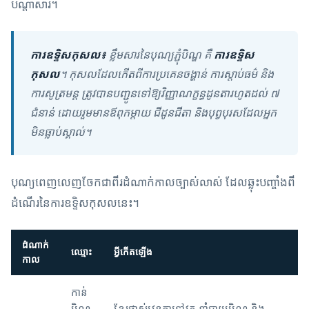
បណ្តាសារ។
ការឧទ្ទិសកុសល៖
ខ្លឹមសារនៃបុណ្យភ្ជុំបិណ្ឌ គឺ
ការឧទ្ទិស
កុសល
។ កុសលដែលកើតពីការប្រគេនចង្ហាន់ ការស្តាប់ធម៌ និង
ការសូត្រមន្ត ត្រូវបានបញ្ជូនទៅឱ្យវិញ្ញាណក្ខន្ធដូនតារហូតដល់ ៧
ជំនាន់ ដោយរួមមានឪពុកម្តាយ ជីដូនជីតា និងបុព្វបុរសដែលអ្នក
មិនធ្លាប់ស្គាល់។
បុណ្យពេញលេញចែកជាពីរដំណាក់កាលច្បាស់លាស់ ដែលឆ្លុះបញ្ចាំងពី
ដំណើរនៃការឧទ្ទិសកុសលនេះ។
ដំណាក់
ឈ្មោះ
អ្វីកើតឡើង
កាល
កាន់
បិណ្ឌ
ខ្មែរផ្លាស់វេនគ្នាទៅវត្ត នាំបាយបិណ្ឌ និង