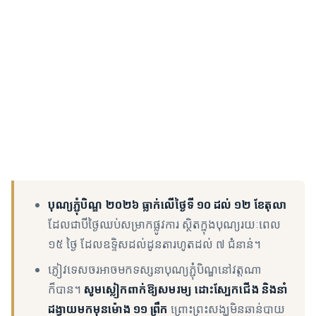
បុណ្យភ្ជុំបិណ្ឌ ២០២៦ ធ្លាក់លើថ្ងៃទី ១០ ដល់ ១២ ខែតុលា
ដែលជាបីថ្ងៃឈប់សម្រាកផ្លូវការ ស្ថិតក្នុងបុណ្យរយៈពេល
១៥ ថ្ងៃ ដែលឧទ្ទិសដល់ដូនតារហូតដល់ ៧ ជំនាន់។
ភ្ញៀវទេសចរអាចមកទស្សនាបុណ្យភ្ជុំបិណ្ឌនៅវត្តណា
ក៏បាន។
សូមស្លៀកពាក់ឱ្យសមរម្យ ដោះស្បែកជើង និងនាំ
ដង្វាយមកមុនម៉ោង ១១ ព្រឹក
ព្រោះព្រះសង្ឃមិនឆាន់បាយ