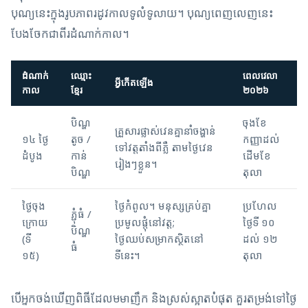
បុណ្យនេះក្នុងរូបភាពរដូវកាលទូលំទូលាយ។ បុណ្យពេញលេញនេះ
បែងចែកជាពីរដំណាក់កាល។
ដំណាក់
ឈ្មោះ
ពេលវេលា
អ្វីកើតឡើង
កាល
ខ្មែរ
២០២៦
បិណ្ឌ
ចុងខែ
គ្រួសារផ្លាស់វេនគ្នានាំចង្ហាន់
១៤ ថ្ងៃ
តូច /
កញ្ញាដល់
ទៅវត្តតាំងពីភ្លឺ តាមថ្ងៃវេន
ដំបូង
កាន់
ដើមខែ
រៀងៗខ្លួន។
បិណ្ឌ
តុលា
ថ្ងៃចុង
ថ្ងៃកំពូល។ មនុស្សគ្រប់គ្នា
ប្រហែល
ភ្ជុំធំ /
ក្រោយ
ប្រមូលផ្តុំនៅវត្ត;
ថ្ងៃទី ១០
បិណ្ឌ
(ទី
ថ្ងៃឈប់សម្រាកស្ថិតនៅ
ដល់ ១២
ធំ
១៥)
ទីនេះ។
តុលា
បើអ្នកចង់ឃើញពិធីដែលមមាញឹក និងស្រស់ស្អាតបំផុត គួរតម្រង់ទៅថ្ងៃ