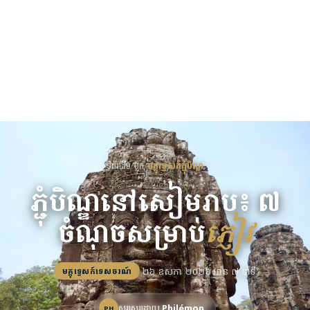
ទំព័រដើម
/
ប្លុក
/
មគ្គុទ្ទេសក៍ភ្ជុំបិណ្ឌ
ភ្ជុំបិណ្ឌនៅសៀមរាប៖ ៧
ចំណុចសម្រាប់
ភ្ញៀវ
·
២៦ ឧសភា ២០២៦
·
អាន ៧ នាទី
មគ្គុទ្ទេសក៍ទេសចរណ៍
សរសេរដោយ
Philémon
PH