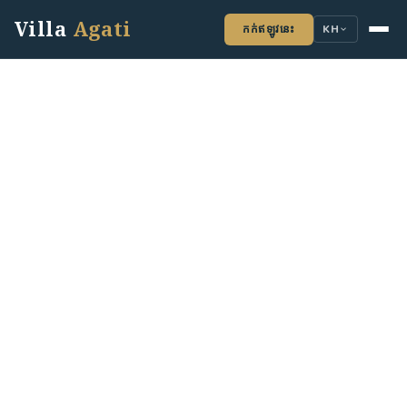
Villa
Agati
កក់ឥឡូវនេះ
KH