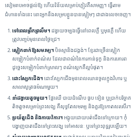
សៀមរាបអាចផ្តល់ឱ្យ ហើយវិន័យសម្រាប់ភ្ញៀវគឺសាមញ្ញ។ ធ្វើតាម
ជំហានទាំងនេះ នោះអ្នកនឹងសម្របខ្លួនបានស្ងៀមៗ ជាជាងលេចចេញ។
ទៅពេលព្រឹកព្រលឹម។
ដង្វាយចម្បងធ្វើនៅពេលភ្លឺ ឬមុនភ្លឺ ហើយ
ត្រូវបញ្ចប់មុនពេលថ្ងៃជ្រេ។
ស្លៀកពាក់ឱ្យសមរម្យ។
បិទស្មានិងជង្គង់។ ខ្មែរជាច្រើនស្លៀក
សម្លៀកបំពាក់ពណ៌ស ដែលជាពណ៌នៃការកាន់ទុក្ខ និងការគោរព
ដូច្នេះសម្លៀកបំពាក់ស្រាលៗ ពណ៌ស្លេកគឺល្អបំផុត។
ដោះស្បែកជើង។
ដោះស្បែកជើងមុនពេលឈានចូលក្នុងវិហារ ឬ
សាលាសូត្រធម៌ណាមួយ។
នាំដង្វាយតូចមួយ។
ផ្លែឈើ បាយដំណើប ធូប ទៀន ឬប្រាក់បរិច្ចាគ
តិចតួចសម្រាប់ព្រះសង្ឃ គឺសុទ្ធតែសមរម្យ និងគួរឱ្យកោតសរសើរ។
ប្រយ័ត្នជើង និងកាយវិការ។
អង្គុយដោយបត់ជើងទៅក្រោយ។ កុំ
បង្ហាញបាតជើងទៅព្រះសង្ឃ ទៅអាសនៈ ឬទៅព្រះពុទ្ធរូបឡើយ។
សុំការអនុញ្ញាតមុនថតរូប។
ការងក់ក្បាល ឬកាយវិការស្ងៀមៗគ្រប់