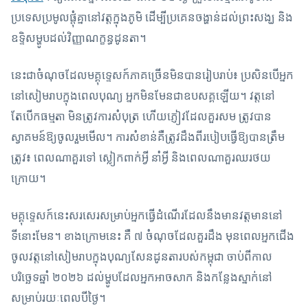
ប្រទេសប្រមូលផ្តុំគ្នានៅវត្តក្នុងភូមិ ដើម្បីប្រគេនចង្ហាន់ដល់ព្រះសង្ឃ និង
ឧទ្ទិសម្ហូបដល់វិញ្ញាណក្ខន្ធដូនតា។
នេះជាចំណុចដែលមគ្គុទ្ទេសក៍ភាគច្រើនមិនបានរៀបរាប់៖ ប្រសិនបើអ្នក
នៅសៀមរាបក្នុងពេលបុណ្យ អ្នកមិនមែនជាឧបសគ្គឡើយ។ វត្តនៅ
តែបើកធម្មតា មិនត្រូវការសំបុត្រ ហើយភ្ញៀវដែលគួរសម ត្រូវបាន
ស្វាគមន៍ឱ្យចូលរួមមើល។ ការសំខាន់គឺត្រូវដឹងពីរបៀបធ្វើឱ្យបានត្រឹម
ត្រូវ៖ ពេលណាគួរទៅ ស្លៀកពាក់អ្វី នាំអ្វី និងពេលណាគួរឈរថយ
ក្រោយ។
មគ្គុទ្ទេសក៍នេះសរសេរសម្រាប់អ្នកធ្វើដំណើរដែលនឹងមានវត្តមាននៅ
ទីនោះមែន។ ខាងក្រោមនេះ គឺ ៧ ចំណុចដែលគួរដឹង មុនពេលអ្នកជើង
ចូលវត្តនៅសៀមរាបក្នុងបុណ្យសែនដូនតារបស់កម្ពុជា ចាប់ពីកាល
បរិច្ឆេទឆ្នាំ ២០២៦ ដល់ម្ហូបដែលអ្នកអាចសាក និងកន្លែងស្នាក់នៅ
សម្រាប់រយៈពេលបីថ្ងៃ។