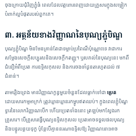
ចុងក្រោយជុំវិញភ្ជុំធំ ពេលដែលវត្តពោរពេញដោយគ្រួសារក្នុងសម្លៀក
បំពាក់ល្អបំផុតរបស់ពួកគេ។
៣. អត្ថន័យខាងវិញ្ញាណនៃបុណ្យភ្ជុំបិណ្ឌ
បុណ្យភ្ជុំបិណ្ឌ មិនមែនគ្រាន់តែជាទម្លាប់ប្រពៃណីប៉ុណ្ណោះទេ វាជាការ
សម្តែងសេចក្តីសប្បុរសនិងសេចក្តីកតញ្ញូ។ ឫសគល់នៃបុណ្យនេះ មកពី
ជំនឿអំពីប្រេត ការឧទ្ទិសកុសល និងការចងចាំដូនតារហូតដល់ ៧
ជំនាន់។
តាមរឿងព្រេង មានវិញ្ញាណក្ខន្ធមួយចំនួនដែលធ្លាក់ទៅជា
ប្រេត
ដោយសារកម្មអាក្រក់ ត្រូវឃ្លានឃ្លានរកម្ហូបឥតឈប់។ ក្នុងពេលភ្ជុំបិណ្ឌ
ទ្វារនៃលោកវិញ្ញាណបើក ហើយប្រេតទាំងនោះ ត្រឡប់មកស្វែងរក
គ្រួសារ។ បើគ្រួសារធ្វើបុណ្យឧទ្ទិសកុសល ប្រេតអាចទទួលផលបុណ្យ
និងបន្ធូរបន្ថយទុក្ខ ប៉ុន្តែបើគ្មាននរណាឧទ្ទិសឱ្យ វិញ្ញាណនោះអាច