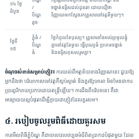
១៤ ថ្ងៃ
/
ចង្ហាន់ឧទ្ទិសដល់ដូនតា ដោយជឿថា
ដំបូង
បិណ្ឌ
វិញ្ញាណមកស្វែងរកគ្រួសារនៅវត្តនីមួយៗ។
តូច
ភ្ជុំធំ /
ថ្ងៃកំពូលនៃបុណ្យ។ គ្រួសារទាំងអស់ប្រមូលផ្តុំ
ថ្ងៃទី
បិណ្ឌ
គ្នានៅវត្តតែមួយ ធ្វើបុណ្យធំ ប្រគេនចង្ហាន់
១៥
ធំ
និងឧទ្ទិសកុសលរួមគ្នា។
ចំណុចសំខាន់សម្រាប់ភ្ញៀវ៖
ការយល់ពីអត្ថន័យខាងវិញ្ញាណនេះ ជួយឱ្យ
អ្នកដឹងថា បរិយាកាសនៅវត្តគឺស្ងប់ស្ងាត់ និងគួរឱ្យគោរព មិនមែនជាការ
ប្រារព្ធរីករាយប្រកបដោយតន្ត្រីឡើយ។ ការដឹងពីបរិបទនេះ គឺជា
មធ្យោបាយល្អបំផុតដើម្បីក្លាយជាភ្ញៀវដែលគួរសម។
៤. របៀបចូលរួមពិធីដោយគួរសម
ការមើលពិធីភ្ជុំបិណ្ឌ គឺជាពេលវេលាវប្បធម៌ដ៏ពិតប្រាកដបំផុតមួយ ដែល