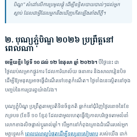
បិណ្ឌ" សំដៅលើការប្រមូលផ្តុំ ដើម្បីឧទ្ទិសបាយបាល់ៗដល់អ្នក
ស្លាប់ ដែលជាអ្វីដែលអ្នកនឹងឃើញកើតឡើងតាំងពីភ្លឺ។
២. បុណ្យភ្ជុំបិណ្ឌ ២០២៦ ប្រព្រឹត្តនៅ
ពេលណា
ចម្លើយខ្លី៖ ថ្ងៃទី ១០ ដល់ ១២ ខែតុលា ឆ្នាំ ២០២៦។
បីថ្ងៃនេះ ជា
ថ្ងៃឈប់សម្រាកផ្លូវការ ដែលការិយាល័យ ធនាគារ និងសាលារៀនបិទ
ដើម្បីឱ្យមនុស្សអាចធ្វើដំណើរទៅខេត្តកំណើត។ ថ្ងៃទាំងនេះស្ថិតនៅចុង
បញ្ចប់នៃការប្រារព្ធយ៉ាងវែង។
បុណ្យភ្ជុំបិណ្ឌ ប្រព្រឹត្តតាមប្រតិទិនច័ន្ទគតិ ធ្លាក់នៅជុំវិញថ្ងៃរនោចនៃខែ
ភទ្របទ (ខែទី ១០ ខ្មែរ) ដែលជាមូលហេតុធ្វើឱ្យកាលបរិច្ឆេទតាមលំនាំ
លោកខាងលិចផ្លាស់ប្តូររាល់ឆ្នាំ។ បើអ្នកនៅកំពុងគ្រោងដំណើររបស់អ្នក
មគ្គុទ្ទេសក៍
ពេលវេលាល្អបំផុតដើម្បីទស្សនាសៀមរាប
របស់យើង ដាក់